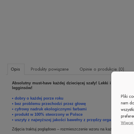
Opis
Produkty powiązane
Opinie o produkcie (0)
Absolutny must-have każdej dziecięcej szafy! Lekki i wygodny t-
legginsów!
Pliki c
• dobry o każdej porze roku
nam do
• bez problemu przechodzi przez głowę
wszystk
• cyfrowy nadruk ekologicznymi farbami
• produkt w 100% stworzony w Polsce
prefere
• uszyty z najwyższej jakości bawełny z przędzy organicznej z c
Więcej 
Zdjęcia traktuj poglądowo – rozmieszczenie wzoru na każdym produkc