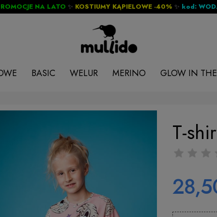
PROMOCJE NA LATO
✨
KOSTIUMY KĄPIELOWE -40%
✨
kod: WO
LOWE
BASIC
WELUR
MERINO
GLOW IN THE
T-shi
28,50