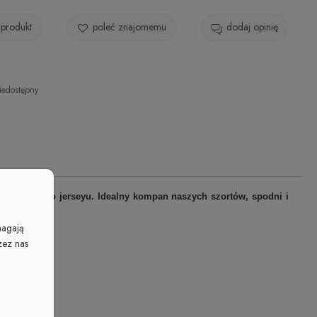
 produkt
poleć znajomemu
dodaj opinię
iedostępny
z elastycznego jerseyu. Idealny kompan naszych szortów, spodni i
magają
zez nas