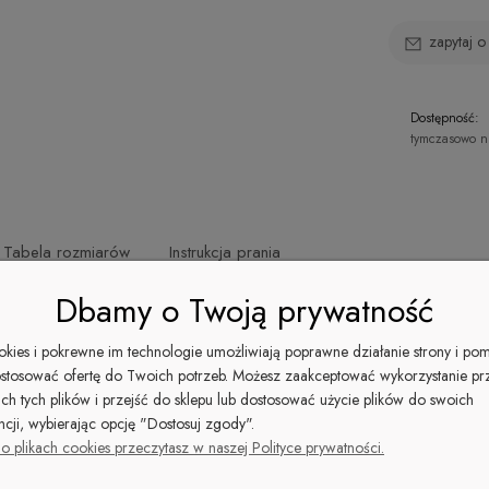
zapytaj o
Dostępność:
tymczasowo n
Tabela rozmiarów
Instrukcja prania
Dbamy o Twoją prywatność
shirt, delikatnie zaokrąglony na dole i przedłużony z tyłu. Wykonany 
ookies i pokrewne im technologie umożliwiają poprawne działanie strony i po
stosować ofertę do Twoich potrzeb. Możesz zaakceptować wykorzystanie pr
ich tych plików i przejść do sklepu lub dostosować użycie plików do swoich
ncji, wybierając opcję "Dostosuj zgody".
ertyfikatem GOTS
o plikach cookies przeczytasz w naszej Polityce prywatności.
ie może się różnić.