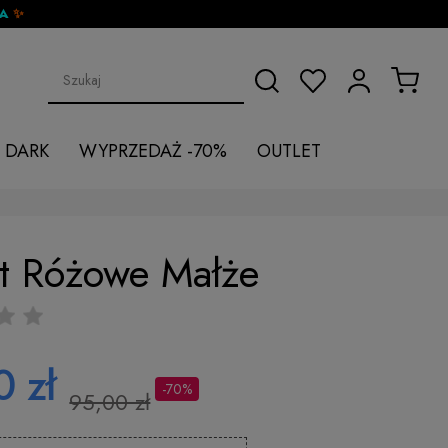
DA
✨
 DARK
WYPRZEDAŻ -70%
OUTLET
rt Różowe Małże
 zł
-70%
95,00 zł