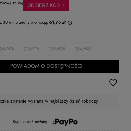
atkową zniżkę
ODBIERZ KOD
 z 30 dni przed tą promocją:
61,75 zł
Jeżeli produkt jest sprzedawany krócej
niż 30 dni, wyświetlana jest najniższa
cena od momentu, kiedy produkt
98/104
110/116
122/128
134/140
pojawił się w sprzedaży.
POWIADOM O DOSTĘPNOŚCI
czka zostanie wysłana w najbliższy dzień roboczy
Kup i zapłać później