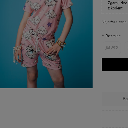
Zgarnij dod
z kodem:
Najniższa cena
*
Rozmiar:
86/92
Pa