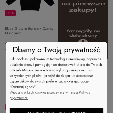
-70%
Bluza Glow in the dark Czarny
Nietoperz
35,70 zł
Dbamy o Twoją prywatność
119,00 zł
Cena regularna:
Pliki cookies i pokrewne im technologie umożliwiają poprawne
działanie strony i pomagają nam dostosować ofertę do Twoich
potrzeb. Możesz zaakceptować wykorzystanie przez nas
wszystkich tych plików i przejść do sklepu lub dostosować
użycie plików do swoich preferencji, wybierając opcję
"Dostosuj zgody".
Więcej o plikach cookies przeczytasz w naszej Polityce
prywatności.
-70%
-70%