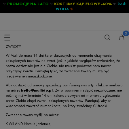
✨
PROMOCJE NA LATO
✨
KOSTIUMY KĄPIELOWE -40%
✨
kod:
WODA
✨
ZWROTY
ZWROTY
W Mullido masz 14 dni kalendarzowych od momentu otrzymania
zakupionych towarów na zwrot. Jeśli z jakichś względów stwierdzisz, że
nasza odzież nie jest dla Ciebie, nie musisz podawać nam nawet
przyczyny zwrotu. Pamiętaj tylko, że zwracane towary muszą być
nieużywane i nieuszkodzone.
Aby odstąpić od umowy sprzedaży poinformuj nas o tym fakcie mailowo
na adres
hello@mullido.pl
. Zwrot powinien nastąpić niezwłocznie, nie
później niż w terminie 14 dni kalendarzowych od momentu zgłoszenia
przez Ciebie chęci zwrotu zakupionych towarów. Pamiętaj, aby w
wiadomości zawrzeć numer konta, na który zwrócimy Ci środki.
Zwracane towary wyślij na adres:
KIWILAND Natalia Jezierska,