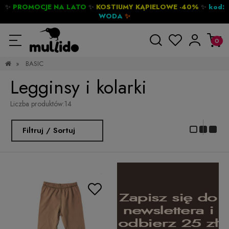
✨
PROMOCJE NA LATO
✨
KOSTIUMY KĄPIELOWE -40%
✨
kod:
WODA
✨
»
BASIC
Legginsy i kolarki
Liczba produktów:
14
Filtruj / Sortuj