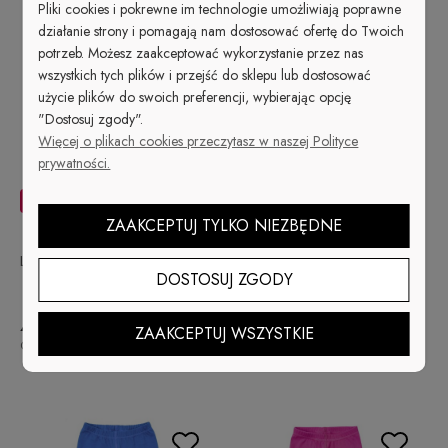
Pliki cookies i pokrewne im technologie umożliwiają poprawne
działanie strony i pomagają nam dostosować ofertę do Twoich
potrzeb. Możesz zaakceptować wykorzystanie przez nas
BESTSELLER
wszystkich tych plików i przejść do sklepu lub dostosować
użycie plików do swoich preferencji, wybierając opcję
"Dostosuj zgody".
Więcej o plikach cookies przeczytasz w naszej Polityce
prywatności.
-25%
-25%
ZAAKCEPTUJ TYLKO NIEZBĘDNE
Legginsy Czekoladowe Basic
Legginsy Czerwone Basic
DOSTOSUJ ZGODY
44,99 zł
44,99 zł
ZAAKCEPTUJ WSZYSTKIE
59,99 zł
59,99 zł
Cena regularna:
Cena regularna: