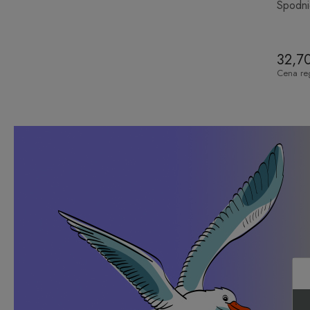
Spodn
32,70
Cena re