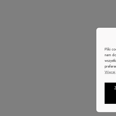
Pliki c
nam do
wszystk
Spodni
prefere
Więcej 
89,99
Cena re
PROMOC