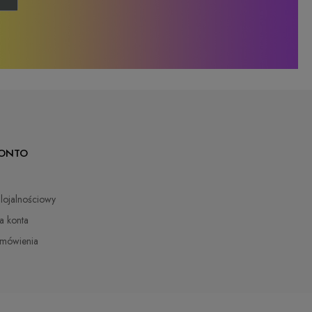
KONTO
lojalnościowy
a konta
mówienia