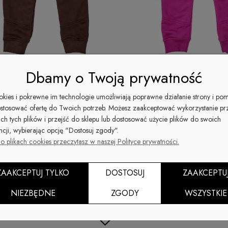
Dbamy o Twoją prywatność
ookies i pokrewne im technologie umożliwiają poprawne działanie strony i po
stosować ofertę do Twoich potrzeb. Możesz zaakceptować wykorzystanie pr
ich tych plików i przejść do sklepu lub dostosować użycie plików do swoich
e Czekoladowe Basic
Spodnie Fuksja Basic
ncji, wybierając opcję "Dostosuj zgody".
o plikach cookies przeczytasz w naszej Polityce prywatności.
 zł
89,99 zł
-25%
-25%
ZAAKCEPTUJ TYLKO
DOSTOSUJ
ZAAKCEPTU
119,99 zł
119,99 zł
gularna:
Cena regularna:
NIEZBĘDNE
ZGODY
WSZYSTKIE
JA
PROMOCJA