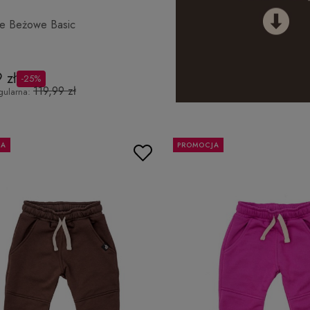
e Beżowe Basic
 zł
-25%
119,99 zł
gularna:
JA
PROMOCJA