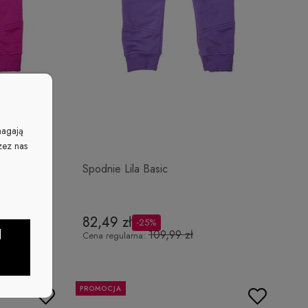
magają
zez nas
Spodnie Lila Basic
82,49 zł
-25%
J
109,99 zł
Cena regularna:
PROMOCJA