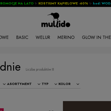
PROMOCJE NA LATO
✨
KOSTIUMY KĄPIELOWE -40%
✨
kod: WO
LOWE
BASIC
WELUR
MERINO
GLOW IN THE
dnie
Liczba produktów:
8
ASORTYMENT
TYP
KOLOR
JA