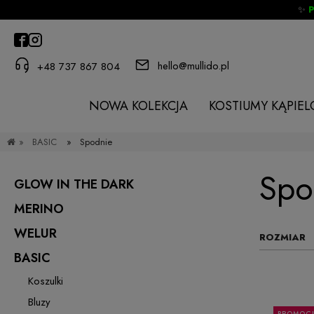
✨
hello@mullido.pl
+48 737 867 804
NOWA KOLEKCJA
KOSTIUMY KĄPIE
»
BASIC
»
Spodnie
Spo
GLOW IN THE DARK
MERINO
WELUR
ROZMIAR
BASIC
Koszulki
Bluzy
PROMOC