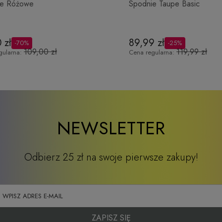
ie Różowe
Spodnie Taupe Basic
 zł
89,99 zł
-70%
-25%
109,00 zł
119,99 zł
gularna:
Cena regularna:
NEWSLETTER
Odbierz 25 zł na swoje pierwsze zakupy!
ZAPISZ SIĘ