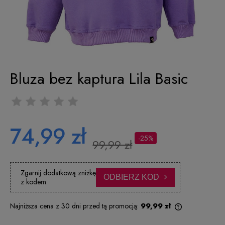
Bluza bez kaptura Lila Basic
74,99 zł
-25%
99,99 zł
Zgarnij dodatkową zniżkę
ODBIERZ KOD
z kodem:
Najniższa cena z 30 dni przed tą promocją:
99,99 zł
Jeżeli produkt