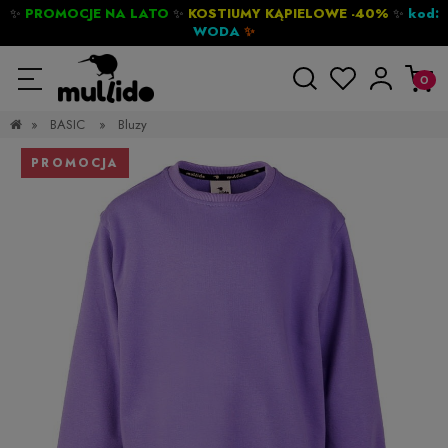
✨
PROMOCJE NA LATO
✨
KOSTIUMY KĄPIELOWE -40%
✨
kod:
WODA
✨
»
BASIC
»
Bluzy
PROMOCJA