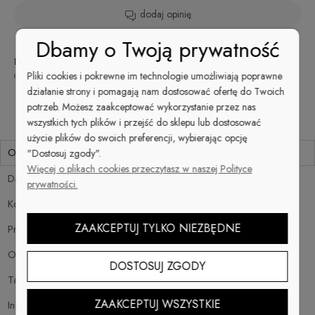
dodaj opinię
Dbamy o Twoją prywatność
Dostępność:
Wysyłka w:
Dostawa:
24
od 13,99 zł
- Inpost Paczkomat
Pliki cookies i pokrewne im technologie umożliwiają poprawne
dostępny
godziny
24/7
sprawdź formy dostawy
Cena nie zawiera ewentualnych kosztów płatności
działanie strony i pomagają nam dostosować ofertę do Twoich
potrzeb. Możesz zaakceptować wykorzystanie przez nas
wszystkich tych plików i przejść do sklepu lub dostosować
użycie plików do swoich preferencji, wybierając opcję
Opis
"Dostosuj zgody".
Więcej o plikach cookies przeczytasz w naszej Polityce
Dane techniczne
prywatności.
Koszty dostawy
Cena nie zawiera ewentualnych kosztów płatności
ZAAKCEPTUJ TYLKO NIEZBĘDNE
Produkty powiązane
Opinie o produkcie (0)
DOSTOSUJ ZGODY
Tabela rozmiarów
ZAAKCEPTUJ WSZYSTKIE
Instrukcja prania