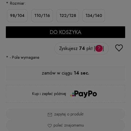
niż 30 dni, wy
*
Rozmiar:
cena od mome
pojawił się w 
98/104
110/116
122/128
134/140
DO KOSZYKA
Zyskujesz
74
pkt [
?
]
*
- Pole wymagane
zamów w ciągu
13 sec.
Kup i zapłać później
zapytaj o produkt
poleć znajomemu