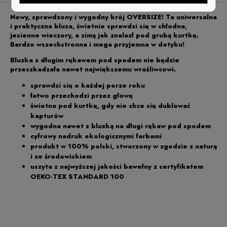
Nowy, sprawdzony i wygodny krój OVERSIZE! Ta uniwersalna
i praktyczna bluza, świetnie sprawdzi się w chłodne,
jesienne wieczory, a zimą jak znalazł pod grubą kurtkę.
Bardzo wszechstronna i mega przyjemna w dotyku!
Bluzka z długim rękawem pod spodem nie będzie
przeszkadzała nawet największemu wrażliwcowi.
sprawdzi się o każdej porze roku
łatwo przechodzi przez głowę
świetna pod kurtkę, gdy nie chce się dublować
kapturów
wygodna nawet z bluzką na długi rękaw pod spodem
cyfrowy nadruk ekologicznymi farbami
produkt w 100% polski, stworzony w zgodzie z naturą
i ze środowiskiem
uszyta z najwyższej jakości bawełny z certyfikatem
OEKO-TEX STANDARD 100