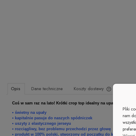
Opis
Dane techniczne
Koszty dostawy
Produk
Coś w sam raz na lato! Krótki crop top idealny na upalne dni! Z
Cena nie zawi
Pliki c
płatności
• świetny na upały
nam do
• kapitalnie pasuje do naszych spódniczek
wszystk
• uszyty z elastycznego jerseyu
prefere
• rozciągliwy, bez problemu przechodzi przez głowę
• produkt w 100% polski, stworzony od początku do końca w zgod
Więcej 