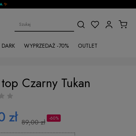
DA
✨
 DARK
WYPRZEDAŻ -70%
OUTLET
 top Czarny Tukan
0 zł
-60%
89,00 zł