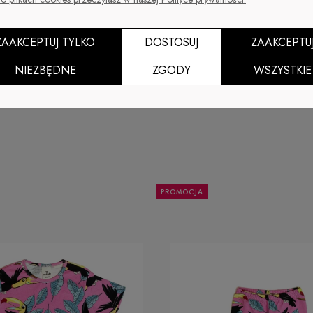
cznej z certyfikatem GOTS
ie może się różnić.
ZAAKCEPTUJ TYLKO
DOSTOSUJ
ZAAKCEPTU
NIEZBĘDNE
ZGODY
WSZYSTKIE
PROMOCJA