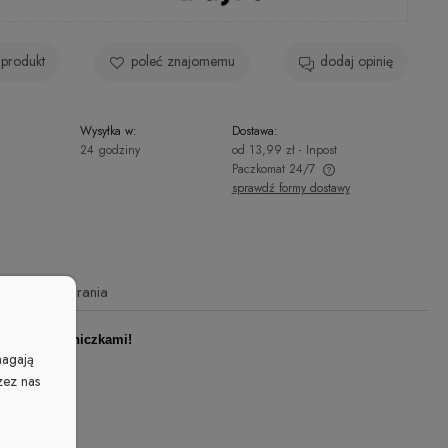
 produkt
poleć znajomemu
dodaj opinię
Wysyłka w:
Dostawa:
24 godziny
od 13,99 zł
- Inpost
Paczkomat 24/7
sprawdź formy dostawy
Cena nie zawiera ewentualnych kosztów
płatności
Instrukcja prania
stkim - spódniczkami!
magają
zez nas