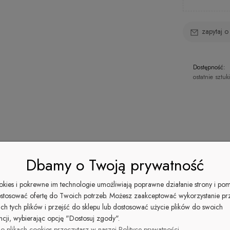
zapytaj o
Dostępność:
ostatnie sztuki
ty powiązane
Opinie o produkcie (0)
Tabela rozmiarów
Dbamy o Twoją prywatność
nakomicie komponuje się z naszymi szortami, legginsami i - przede wszy
era ewentualnych kosztów
ookies i pokrewne im technologie umożliwiają poprawne działanie strony i po
stosować ofertę do Twoich potrzeb. Możesz zaakceptować wykorzystanie pr
ich tych plików i przejść do sklepu lub dostosować użycie plików do swoich
ncji, wybierając opcję "Dostosuj zgody".
zie z naturą i ze środowiskiem
o plikach cookies przeczytasz w naszej Polityce prywatności.