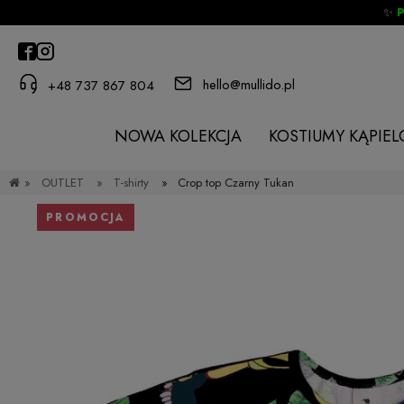
✨
hello@mullido.pl
+48 737 867 804
NOWA KOLEKCJA
KOSTIUMY KĄPIE
»
OUTLET
»
T-shirty
»
Crop top Czarny Tukan
PROMOCJA