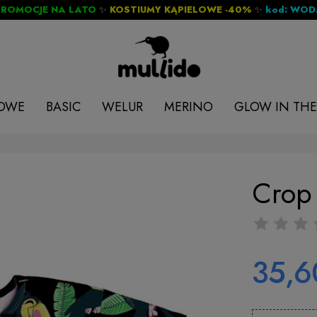
PROMOCJE NA LATO
✨
KOSTIUMY KĄPIELOWE -40%
✨
kod: WO
LOWE
BASIC
WELUR
MERINO
GLOW IN THE
Crop
35,6