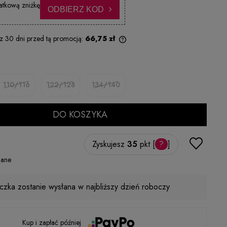
atkową zniżkę
ODBIERZ KOD
 z 30 dni przed tą promocją:
66,75 zł
Jeżeli produkt jest sprzedawany krócej
niż 30 dni, wyświetlana jest najniższa
cena od momentu, kiedy produkt
110/116
122/128
134/140
pojawił się w sprzedaży.
DO KOSZYKA
Zyskujesz
35
pkt [
?
]
gane
czka zostanie wysłana w najbliższy dzień roboczy
Kup i zapłać później